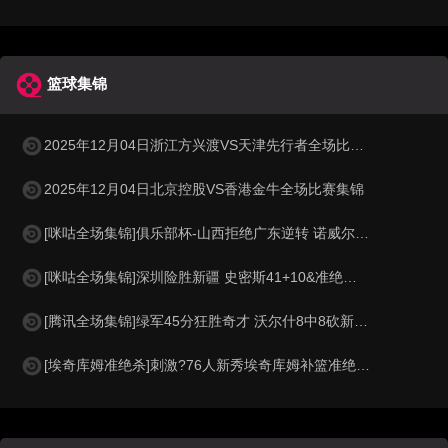
篮球集锦
2025年12月04日浙江方兴渡VS天津先行者全场比赛集锦
2025年12月04日北京控股VS香港金牛全场比赛集锦
[咪咕全场集锦]俱乐部杯-山西拒绝广东逆转 诺威尔29+6 张宁19分 徐杰25+11
[咪咕全场集锦]深圳险胜新疆 史密斯41+10&准绝杀 李炎哲20+7
[腾讯全场集锦]绿军45分狂胜奇才 沃尔什8中8砍新高22分 怀特30+9 白魔11中2
[埃奇库姆准绝杀]刺激?76人新秀埃奇库姆补篮准绝杀勇士！马克西钉板拒绝反绝杀