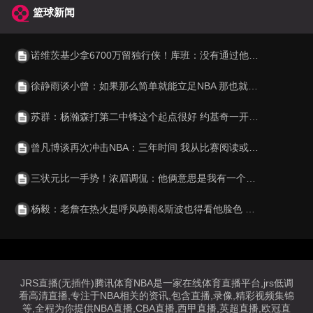
篮球新闻
诺维茨基少拿6700万留独行侠！库班：没有通过他的合同规避工资帽
徐静雨谈小曾：如果那么简单就能立足NBA 那也就不显得珍贵了
苏群：杨瀚森打第二中锋这个起点很好 约基奇一开始也不打首发
曾凡博谈再次冲击NBA：三年时间 我从比赛阅读或身体训练都有提高
三状元比一手势！浓眉调侃：他俩意思是我有一个大学冠军
杨毅：老詹在热火是呼风唤雨&斯波也得看他脸色 也就莱利不惯着他
JRS直播(无插件)腾讯体育NBA是一家在线体育直播平台,jrs低调
看高清直播,专注于NBA相关的资讯,包含直播,录像,精彩视频集锦
等,全程为你提供NBA直播,CBA直播,西甲直播,英超直播,欧冠直