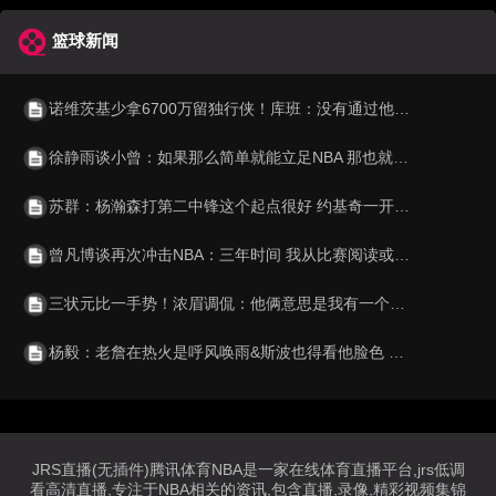
篮球新闻
诺维茨基少拿6700万留独行侠！库班：没有通过他的合同规避工资帽
徐静雨谈小曾：如果那么简单就能立足NBA 那也就不显得珍贵了
苏群：杨瀚森打第二中锋这个起点很好 约基奇一开始也不打首发
曾凡博谈再次冲击NBA：三年时间 我从比赛阅读或身体训练都有提高
三状元比一手势！浓眉调侃：他俩意思是我有一个大学冠军
杨毅：老詹在热火是呼风唤雨&斯波也得看他脸色 也就莱利不惯着他
JRS直播(无插件)腾讯体育NBA是一家在线体育直播平台,jrs低调
看高清直播,专注于NBA相关的资讯,包含直播,录像,精彩视频集锦