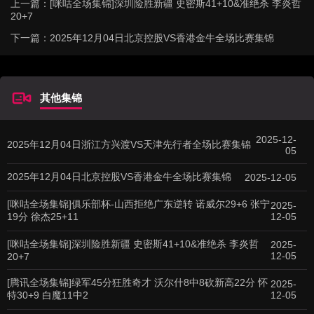
上一篇：
[咪咕全场集锦]深圳险胜新疆 史密斯41+10&准绝杀 李炎哲
20+7
下一篇：
2025年12月04日北京控股VS香港金牛全场比赛集锦
其他集锦
2025-12-
2025年12月04日浙江方兴渡VS天津先行者全场比赛集锦
05
2025年12月04日北京控股VS香港金牛全场比赛集锦
2025-12-05
[咪咕全场集锦]俱乐部杯-山西拒绝广东逆转 诺威尔29+6 张宁
2025-
19分 徐杰25+11
12-05
[咪咕全场集锦]深圳险胜新疆 史密斯41+10&准绝杀 李炎哲
2025-
12-05
20+7
[腾讯全场集锦]绿军45分狂胜奇才 沃尔什8中8砍新高22分 怀
2025-
特30+9 白魔11中2
12-05