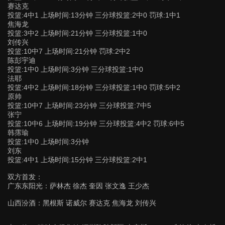
赛达克
投篮:4中1 上场时间:13分钟 三分球投篮:2中0 罚球:1中1
焦海龙
投篮:3中2 上场时间:21分钟 三分球投篮:1中0
刘传兴
投篮:10中7 上场时间:21分钟 罚球:2中2
陈彭宇迪
投篮:1中0 上场时间:3分钟 三分球投篮:1中0
法耶
投篮:4中2 上场时间:18分钟 三分球投篮:1中0 罚球:5中2
原帅
投篮:10中7 上场时间:23分钟 三分球投篮:7中5
张宁
投篮:10中6 上场时间:19分钟 三分球投篮:4中2 罚球:6中5
韩霈瑜
投篮:1中0 上场时间:3分钟
刘东
投篮:4中1 上场时间:15分钟 三分球投篮:2中1
双方首发：
广东东阳光：萨林杰 徐杰 奎因 张文逸 王少杰
山西汾酒：黑根斯 诺威尔 赛达克 焦海龙 刘传兴