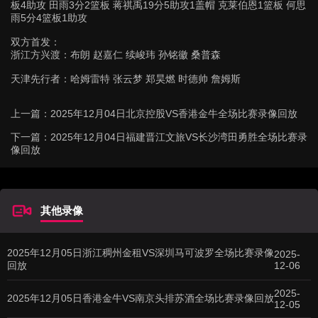
板4助攻 田雨3分2篮板 蒋祺禹19分5助攻1盖帽 克莱伯恩1篮板 何思
雨5分4篮板1助攻
双方首发：
浙江方兴渡：布朗 赵嘉仁 续峻玮 孙铭徽 桑普森
天津先行者：哈姆雷特 张云梦 郑昊燃 时德帅 詹姆斯
上一篇：
2025年12月04日北京控股VS香港金牛全场比赛录像回放
下一篇：
2025年12月04日福建晋江文旅VS长沙湾田勇胜全场比赛录
像回放
其他录像
2025年12月05日浙江稠州金租VS深圳马可波罗全场比赛录像
2025-
回放
12-06
2025-
2025年12月05日香港金牛VS南京头排苏酒全场比赛录像回放
12-05