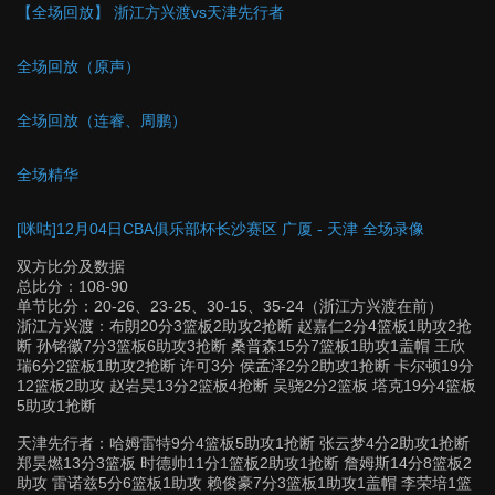
【全场回放】 浙江方兴渡vs天津先行者
全场回放（原声）
全场回放（连睿、周鹏）
全场精华
[咪咕]12月04日CBA俱乐部杯长沙赛区 广厦 - 天津 全场录像
双方比分及数据
总比分：108-90
单节比分：20-26、23-25、30-15、35-24（浙江方兴渡在前）
浙江方兴渡：布朗20分3篮板2助攻2抢断 赵嘉仁2分4篮板1助攻2抢
断 孙铭徽7分3篮板6助攻3抢断 桑普森15分7篮板1助攻1盖帽 王欣
瑞6分2篮板1助攻2抢断 许可3分 侯孟泽2分2助攻1抢断 卡尔顿19分
12篮板2助攻 赵岩昊13分2篮板4抢断 吴骁2分2篮板 塔克19分4篮板
5助攻1抢断
天津先行者：哈姆雷特9分4篮板5助攻1抢断 张云梦4分2助攻1抢断
郑昊燃13分3篮板 时德帅11分1篮板2助攻1抢断 詹姆斯14分8篮板2
助攻 雷诺兹5分6篮板1助攻 赖俊豪7分3篮板1助攻1盖帽 李荣培1篮