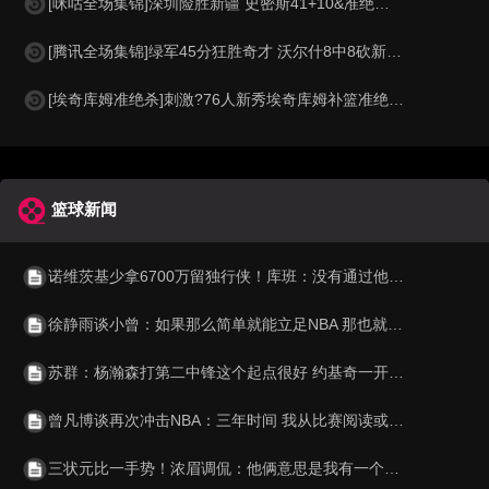
[咪咕全场集锦]深圳险胜新疆 史密斯41+10&准绝杀 李炎哲20+7
[腾讯全场集锦]绿军45分狂胜奇才 沃尔什8中8砍新高22分 怀特30+9 白魔11中2
[埃奇库姆准绝杀]刺激?76人新秀埃奇库姆补篮准绝杀勇士！马克西钉板拒绝反绝杀
篮球新闻
诺维茨基少拿6700万留独行侠！库班：没有通过他的合同规避工资帽
徐静雨谈小曾：如果那么简单就能立足NBA 那也就不显得珍贵了
苏群：杨瀚森打第二中锋这个起点很好 约基奇一开始也不打首发
曾凡博谈再次冲击NBA：三年时间 我从比赛阅读或身体训练都有提高
三状元比一手势！浓眉调侃：他俩意思是我有一个大学冠军