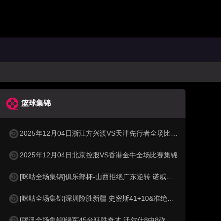
篮球集锦
2025年12月04日浙江方兴渡VS天津先行者全场比赛集锦
2025年12月04日北京控股VS香港金牛全场比赛集锦
[咪咕全场集锦]俱乐部杯-山西拒绝广东逆转 诺威尔29+6 张宁19分 徐杰25+11
[咪咕全场集锦]深圳险胜新疆 史密斯41+10&准绝杀 李炎哲20+7
[腾讯全场集锦]绿军45分狂胜奇才 沃尔什8中8砍新高22分 怀特30+9 白魔11中2