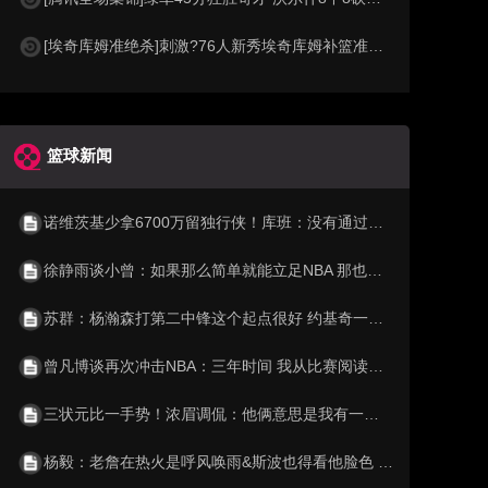
[埃奇库姆准绝杀]刺激?76人新秀埃奇库姆补篮准绝杀勇士！马克西钉板拒绝反绝杀
篮球新闻
诺维茨基少拿6700万留独行侠！库班：没有通过他的合同规避工资帽
徐静雨谈小曾：如果那么简单就能立足NBA 那也就不显得珍贵了
苏群：杨瀚森打第二中锋这个起点很好 约基奇一开始也不打首发
曾凡博谈再次冲击NBA：三年时间 我从比赛阅读或身体训练都有提高
三状元比一手势！浓眉调侃：他俩意思是我有一个大学冠军
杨毅：老詹在热火是呼风唤雨&斯波也得看他脸色 也就莱利不惯着他