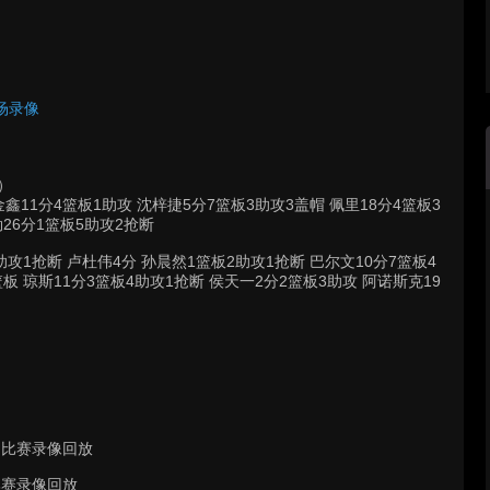
全场录像
前）
鑫11分4篮板1助攻 沈梓捷5分7篮板3助攻3盖帽 佩里18分4篮板3
勒26分1篮板5助攻2抢断
攻1抢断 卢杜伟4分 孙晨然1篮板2助攻1抢断 巴尔文10分7篮板4
篮板 琼斯11分3篮板4助攻1抢断 侯天一2分2篮板3助攻 阿诺斯克19
场比赛录像回放
比赛录像回放