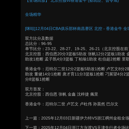
【全场回放】 北京控股vs香港金牛 (蔡凯臣、曾令旭)
全场精华
[咪咕]12月04日CBA俱乐部杯南昌赛区 北控 - 香港金牛 
双方比分及数据
总比分：96-95
单节比分：23-22、28-27、19-25、26-21（北京控股在
北京控股：西伯恩20分3篮板5助攻 张帆12分2篮板1助攻 金
助攻1抢断 孟子凯4分3篮板 丁柏瑜1助攻 杜伯超2抢断 里
香港金牛：厄特尔二世12分2篮板5助攻1抢断 卢艺文8分2助
助攻 董健14分1抢断 唐才育11分3篮板1抢断 刁展望4分2
分8篮板1抢断
双方首发：
北京控股：西伯恩 张帆 金鑫 沈梓捷 佩里
香港金牛：厄特尔二世 卢艺文 卢杜伟 孙晨然 巴尔文
上一篇：
2025年12月03日新疆伊力特VS浙江稠州金租全
下一篇：
2025年12月04日浙江方兴渡VS天津先行者全场