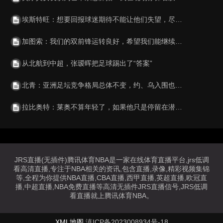
埃斯特旺：想要回报球迷期待不能让他们失望，尽我所能让他们骄傲
加图索：我们的双前锋运转良好，希望我们能继续保持并不断进步
从北航到中超，张瑷晖把足球踢出了“答案”
北青：亚洲足坛竞争格局总体不变，约、乌入围也是厚积薄发的结果
拉比奥特：莱奥不算年轻了，如果他只是停留在潜力阶段就太可惜了
JRS直播(无插件)腾讯体育NBA是一家在线体育直播平台,jrs低调
看高清直播,专注于NBA相关的资讯,包含直播,录像,精彩视频集锦
等,全程为你提供NBA直播,CBA直播,西甲直播,英超直播,欧冠直
播,中超直播,NBA免费直播等高清无插件JRS直播信号,JRS低调
看直播就上腾讯体育NBA。
XML地图
滇ICP备2023008934号-18