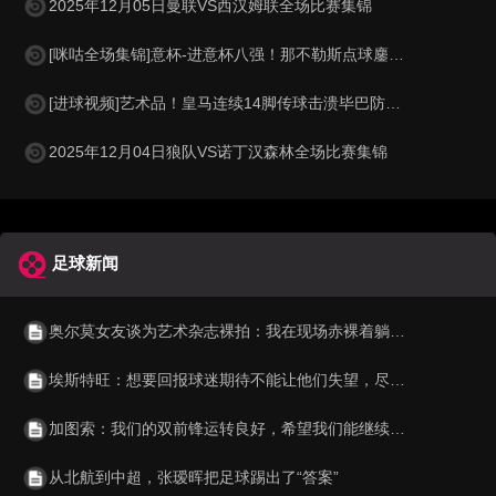
2025年12月05日曼联VS西汉姆联全场比赛集锦
[咪咕全场集锦]意杯-进意杯八强！那不勒斯点球鏖战10轮10-9卡利亚里
[进球视频]艺术品！皇马连续14脚传球击溃毕巴防线，姆巴佩助攻卡马文加破门
2025年12月04日狼队VS诺丁汉森林全场比赛集锦
足球新闻
奥尔莫女友谈为艺术杂志裸拍：我在现场赤裸着躺了七个小时
埃斯特旺：想要回报球迷期待不能让他们失望，尽我所能让他们骄傲
加图索：我们的双前锋运转良好，希望我们能继续保持并不断进步
从北航到中超，张瑷晖把足球踢出了“答案”