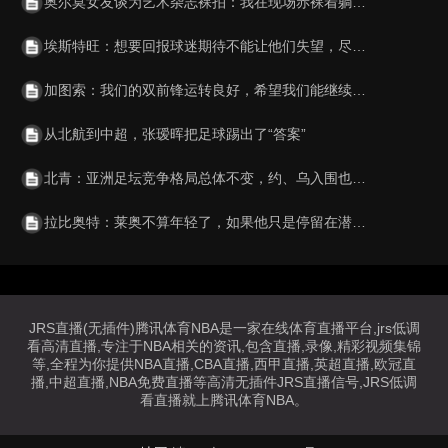
奥尔莫女友谈为艺术杂志裸拍：我在现场赤裸着躺了七个小时
埃斯特旺：想要回报球迷期待不能让他们失望，尽我所能让他们骄傲
加图索：我们的双前锋运转良好，希望我们能继续保持并不断进步
从北航到中超，张瑷晖把足球踢出了“答案”
北青：亚洲足坛竞争格局总体不变，约、乌入围也是厚积薄发的结果
拉比奥特：莱奥不算年轻了，如果他只是停留在潜力阶段就太可惜了
JRS直播(无插件)腾讯体育NBA是一家在线体育直播平台,jrs低调
看高清直播,专注于NBA相关的资讯,包含直播,录像,精彩视频集锦
等,全程为你提供NBA直播,CBA直播,西甲直播,英超直播,欧冠直
播,中超直播,NBA免费直播等高清无插件JRS直播信号,JRS低调
看直播就上腾讯体育NBA。