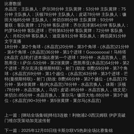
比赛数据
水晶宫：主队换人：萨尔38分钟 主队黄牌：53分钟 主队黄牌：75
分钟 主队换人：沃顿78分钟 主队换人：皮诺78分钟 主队换人：镰
田大地85分钟 主队换人：米切尔85分钟 主队黄牌：93分钟
曼联：客队黄牌：17分钟 客队进球：齐尔克泽第54分钟 客队换人：
约罗54分钟 客队进球：芒特第63分钟 客队黄牌：72分钟 客队换
人：肖82分钟 客队换人：迪亚洛91分钟 客队换人：姆伯莫91分钟
文字直播
18分钟 - 第2个角球 - (水晶宫)20分钟 - 第3个角球 - (水晶宫)21分钟
- 第4个角球 - (水晶宫)36分钟 - 第1个进球！Goooooooal！马特塔
(水晶宫 点球)打进本场比赛第一个进球！39分钟 - 水晶宫换人，恩
凯蒂亚↑ I.萨尔↓53分钟 - 第2张黄牌 - 恩凯蒂亚(水晶宫)54分钟 - 第2
个进球 - 齐尔克泽(曼彻斯特联) - 射门 (助攻: B费)59分钟 - 第7个角
球 - (水晶宫)59分钟 - 第1个越位 - (水晶宫)63分钟 - 第3个进球 - 芒
特(曼彻斯特联) - 射门 (助攻: B费)66分钟 - 第2个越位 - (水晶宫)75
分钟 - 第4张黄牌 - 格伊(水晶宫)78分钟 - 水晶宫换人，休斯↑ 沃顿
↓78分钟 - 水晶宫换人，乌切↑ 皮诺↓85分钟 - 水晶宫换人，德文尼↑
米切尔↓85分钟 - 水晶宫换人，莱尔马↑ 镰田大地↓88分钟 - 第3个越
位 - (水晶宫)90+3分钟 - 第5张黄牌 - 莱尔马(水晶宫)
上一篇：
[咪咕全场集锦]终结3连败！利物浦2-0西汉姆联 伊萨克破
门维尔茨策动加克波传射
下一篇：
2025年12月03日纽卡斯尔联VS热刺全场比赛集锦