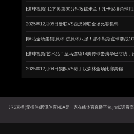
[进球视频] 拉齐奥第80分钟攻破米兰！扎卡尼接角球
2025年12月05日曼联VS西汉姆联全场比赛集锦
[咪咕全场集锦]意杯-进意杯八强！那不勒斯点球鏖战10轮
[进球视频]艺术品！皇马连续14脚传球击溃毕巴防线
2025年12月04日狼队VS诺丁汉森林全场比赛集锦
JRS直播(无插件)腾讯体育NBA是一家在线体育直播平台,jrs低调看