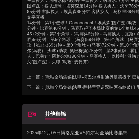
主队换人：阿格尔德76分钟 主队换人：纳迪尔77分钟 主
图卢兹：客队进球：埃莫森第14分钟 客队换人：沃萨76分
85分钟 客队换人：埃莫森85分钟 客队换人：马格里89分
文字直播
14分钟 - 第1个进球！Goooooooal！埃莫森(图卢兹 (助攻
分钟 - 比赛第40分钟，马赛取得了本场比赛的第1个角球
45+2分钟 - 第2个角球 - (马赛)46分钟 - 马赛换人，瓦斯↑ A
赛)56分钟 - 第5个角球 - (马赛)59分钟 - 第6个角球 - (马赛)
攻: 纳迪尔)69分钟 - 第9个角球 - (马赛)72分钟 - 第
尔(马赛) - 头球 (助攻: 奥巴梅扬)75分钟 - 第2张黄牌 -
人，巴莱迪↑ 阿格尔德↓90分钟 - 马赛换人，奥赖利↑ 派尚↓9
戈(图卢兹) - 头球 (助攻: 麦肯齐)
上一篇：
[咪咕全场集锦]法甲-柯巴尔点射迪奥曼德扳平 巴黎
下一篇：
[咪咕全场集锦]法甲-萨特里亚诺双响阿布纳破门 
其他集锦
2025年12月05日博洛尼亚VS帕尔马全场比赛集锦