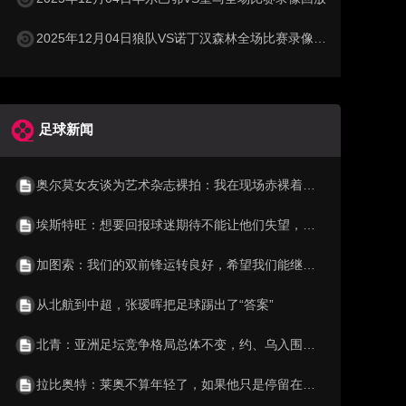
2025年12月04日狼队VS诺丁汉森林全场比赛录像回放
足球新闻
奥尔莫女友谈为艺术杂志裸拍：我在现场赤裸着躺了七个小时
埃斯特旺：想要回报球迷期待不能让他们失望，尽我所能让他们骄傲
加图索：我们的双前锋运转良好，希望我们能继续保持并不断进步
从北航到中超，张瑷晖把足球踢出了“答案”
北青：亚洲足坛竞争格局总体不变，约、乌入围也是厚积薄发的结果
拉比奥特：莱奥不算年轻了，如果他只是停留在潜力阶段就太可惜了