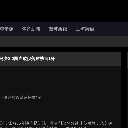
球录像
体育新闻
篮球集锦
足球集锦
马赛2-2图卢兹仅落后榜首1分
-2图卢兹仅落后榜首1分
球：派尚66分钟 主队进球：霍伊别尔74分钟 主队黄牌：75分钟