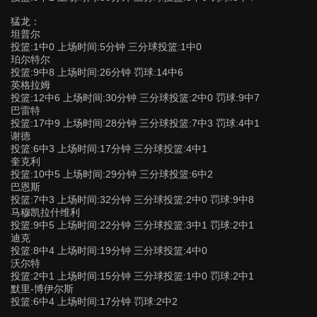
猛龙：
坦普尔
投篮:1中0 上场时间:5分钟 三分球投篮:1中0
珀尔特尔
投篮:9中8 上场时间:26分钟 罚球:14中6
英格拉姆
投篮:12中6 上场时间:30分钟 三分球投篮:2中0 罚球:9中7
巴雷特
投篮:17中9 上场时间:28分钟 三分球投篮:7中3 罚球:4中1
谢德
投篮:6中3 上场时间:17分钟 三分球投篮:4中1
奎克利
投篮:10中5 上场时间:29分钟 三分球投篮:6中2
巴恩斯
投篮:7中3 上场时间:32分钟 三分球投篮:2中0 罚球:9中8
马穆凯拉什维利
投篮:9中5 上场时间:22分钟 三分球投篮:3中1 罚球:2中1
迪克
投篮:8中4 上场时间:19分钟 三分球投篮:4中0
沃尔特
投篮:2中1 上场时间:15分钟 三分球投篮:1中0 罚球:2中1
默里-博伊尔斯
投篮:6中4 上场时间:17分钟 罚球:2中2