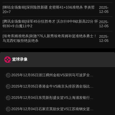
[咪咕全场集锦]深圳险胜新疆 史密斯41+10&准绝杀 李炎哲
2025-
12-05
20+7
[腾讯全场集锦]绿军45分狂胜奇才 沃尔什8中8砍新高22分 怀
2025-
特30+9 白魔11中2
12-05
[埃奇库姆准绝杀]刺激?76人新秀埃奇库姆补篮准绝杀勇士！
2025-
马克西钉板拒绝反绝杀
12-05
篮球录像
2025年12月05日浙江稠州金租VS深圳马可波罗全场比赛录像回放
2025年12月05日香港金牛VS南京头排苏酒全场比赛录像回放
2025年12月04日东莞新彤盛女篮VS上海浦发银行女篮全场比赛录像回放
2025年12月04日石家庄英励女篮VS江苏南钢女篮全场比赛录像回放