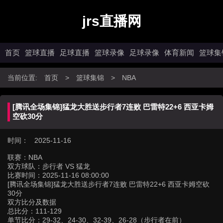
jrs直播网
首页
篮球直播
足球直播
篮球录像
足球录像
体育新闻
篮球集
当前位置:
首页
>
篮球集锦
>
NBA
[腾讯全场集锦]猛龙大胜送步行者7连败 巴雷特22+6 西亚卡姆
空砍30分
时间： 2025-11-16
联赛：
NBA
双方球队：
步行者 VS 猛龙
比赛时间：
2025-11-16 08:00:00
[腾讯全场集锦]猛龙大胜送步行者7连败 巴雷特22+6 西亚卡姆空砍
30分
双方比分及数据
总比分：111-129
单节比分：29-32、24-30、32-39、26-28（步行者在前）