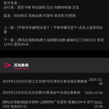
双方首发：
步行者：西亚卡姆 布拉德利 厄尔 内姆布哈德 沃克
猛龙：珀尔特尔 英格拉姆 巴雷特 奎克利 巴恩斯
上一篇：
[字母哥关键球]太强了！字母哥碾压篮下+反击上篮终结比
赛
下一篇：
[腾讯全场集锦]勇士送鹈鹕5连败 穆迪8记三分砍32分 库里
11中2 墨菲20+8
其他集锦
2025-12-
2025年12月04日浙江方兴渡VS天津先行者全场比赛集锦
05
2025年12月04日北京控股VS香港金牛全场比赛集锦
2025-12-05
[咪咕全场集锦]俱乐部杯-山西拒绝广东逆转 诺威尔29+6 张宁
2025-
19分 徐杰25+11
12-05