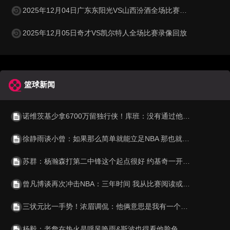
2025年12月04日广东东阳光VS山西汾酒全场比赛录像回放
2025年12月05日奇才VS凯尔特人全场比赛录像回放
篮球新闻
诺维茨基少拿6700万留独行侠！库班：没有通过他的合同规避工资帽
徐静雨谈小曾：如果那么简单就能立足NBA 那也就不显得珍贵了
苏群：杨瀚森打第二中锋这个起点很好 约基奇一开始也不打首发
曾凡博谈再次冲击NBA：三年时间 我从比赛阅读或身体训练都有提高
三状元比一手势！浓眉调侃：他俩意思是我有一个大学冠军
杨毅：老詹在热火是呼风唤雨&斯波也得看他脸色 也就莱利不惯着他