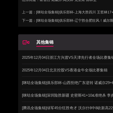
上一篇：
[咪咕全场集锦]俱乐部杯-上海大胜四川 王哲林17+
下一篇：
[咪咕全场集锦]俱乐部杯-辽宁胜合肥狂风！威尔斯21
其他集锦
2025年12月04日浙江方兴渡VS天津先行者全场比赛集
2025年12月04日北京控股VS香港金牛全场比赛集锦
[咪咕全场集锦]俱乐部杯-山西拒绝广东逆转 诺威尔29+6 
[咪咕全场集锦]深圳险胜新疆 史密斯41+10&准绝杀 李炎
[腾讯全场集锦]绿军45分狂胜奇才 沃尔什8中8砍新高22分