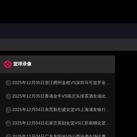
篮球录像
2025年12月05日浙江稠州金租VS深圳马可波罗全场比赛录像回放
2025年12月05日香港金牛VS南京头排苏酒全场比赛录像回放
2025年12月04日东莞新彤盛女篮VS上海浦发银行女篮全场比赛录像回放
2025年12月04日石家庄英励女篮VS江苏南钢女篮全场比赛录像回放
2025年12月04日广东东阳光VS山西汾酒全场比赛录像回放