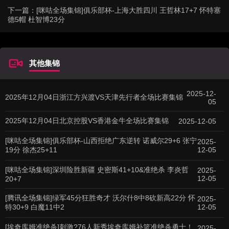
下一篇：
[咪咕全场集锦]俱乐部杯-上海大胜四川 王哲林17+7 怀特塞
德5帽 杜智博23分
其他集锦
2025-12-
2025年12月04日浙江方兴渡VS天津先行者全场比赛集锦
05
2025年12月04日北京控股VS香港金牛全场比赛集锦
2025-12-05
[咪咕全场集锦]俱乐部杯-山西拒绝广东逆转 诺威尔29+6 张宁
2025-
19分 徐杰25+11
12-05
[咪咕全场集锦]深圳险胜新疆 史密斯41+10&准绝杀 李炎哲
2025-
12-05
20+7
[腾讯全场集锦]绿军45分狂胜奇才 沃尔什8中8砍新高22分 怀
2025-
特30+9 白魔11中2
12-05
[埃奇库姆准绝杀]刺激?76人新秀埃奇库姆补篮准绝杀勇士！
2025-