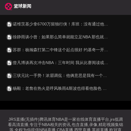
篮球新闻
诺维茨基少拿6700万留独行侠！库班：没有通过他的合同规避工资帽
徐静雨谈小曾：如果那么简单就能立足NBA 那也就不显得珍贵了
苏群：杨瀚森打第二中锋这个起点很好 约基奇一开始也不打首发
曾凡博谈再次冲击NBA：三年时间 我从比赛阅读或身体训练都有提高
三状元比一手势！浓眉调侃：他俩意思是我有一个大学冠军
杨毅：老詹在热火是呼风唤雨&斯波也得看他脸色 也就莱利不惯着他
JRS直播(无插件)腾讯体育NBA是一家在线体育直播平台,jrs低调
看高清直播,专注于NBA相关的资讯,包含直播,录像,精彩视频集锦
等,全程为你提供NBA直播,CBA直播,西甲直播,英超直播,欧冠直